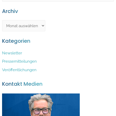
a
Archiv
r
c
A
h
r
f
c
Kategorien
o
h
r
Newsletter
i
:
v
Pressemitteilungen
Veröffentlichungen
Kontakt Medien