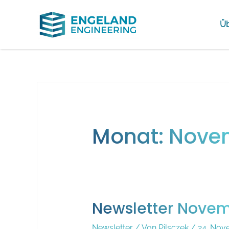
Üb
Monat:
Novem
Newsletter Nove
Newsletter
/ Von
Pilsczek
/
24. Nov