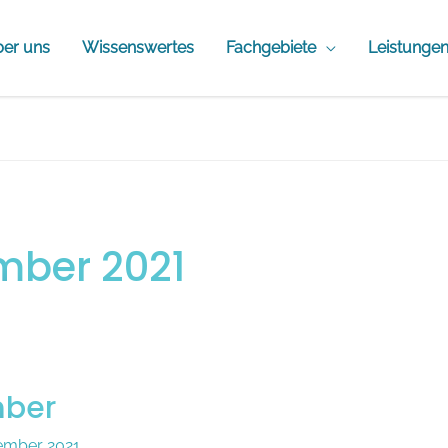
er uns
Wissenswertes
Fachgebiete
Leistunge
ber 2021
mber
ember 2021