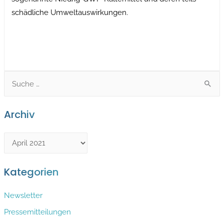
schädliche Umweltauswirkungen.
S
e
a
Archiv
r
c
A
h
r
f
c
Kategorien
o
h
r
Newsletter
i
:
v
Pressemitteilungen