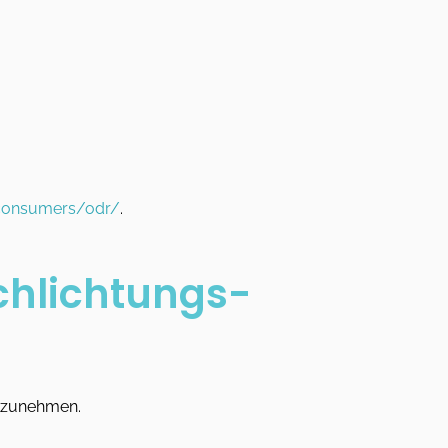
/consumers/odr/
.
schlichtungs­
eilzunehmen.