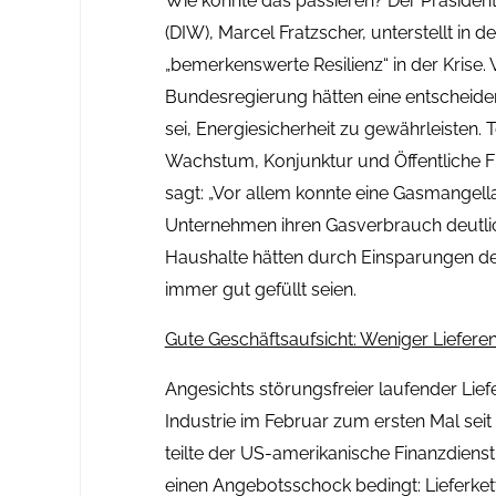
Wie konnte das passieren? Der Präsident
(DIW), Marcel Fratzscher, unterstellt in 
„bemerkenswerte Resilienz“ in der Krise. 
Bundesregierung hätten eine entscheide
sei, Energiesicherheit zu gewährleisten.
Wachstum, Konjunktur und Öffentliche Fi
sagt: „Vor allem konnte eine Gasmangell
Unternehmen ihren Gasverbrauch deutlich
Haushalte hätten durch Einsparungen deu
immer gut gefüllt seien.
Gute Geschäftsaufsicht: Weniger Liefer
Angesichts störungsfreier laufender Lie
Industrie im Februar zum ersten Mal sei
teilte der US-amerikanische Finanzdienst
einen Angebotsschock bedingt: Lieferke