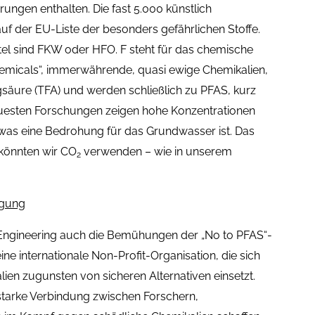
ungen enthalten. Die fast 5.000 künstlich
uf der EU-Liste der besonders gefährlichen Stoffe.
el sind FKW oder HFO. F steht für das chemische
hemicals“, immerwährende, quasi ewige Chemikalien,
sigsäure (TFA) und werden schließlich zu PFAS, kurz
neuesten Forschungen zeigen hohe Konzentrationen
as eine Bedrohung für das Grundwasser ist. Das
 könnten wir CO
verwenden – wie in unserem
2
egung
 Engineering auch die Bemühungen der „No to PFAS“-
ne internationale Non-Profit-Organisation, die sich
ien zugunsten von sicheren Alternativen einsetzt.
starke Verbindung zwischen Forschern,