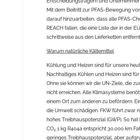
Entscheidungsträgern und Unternehmen 
Mit dem Beitritt zur PFAS-Bewegung von
darauf hinzuarbeiten, dass alle PFAS-Ch
REACH fallen, die eine Liste der in der 
schrittweise aus den Lieferketten entfer
Warum natürliche Kältemittel
Kühlung und Heizen sind für unsere heu
Nachhaltiges Kühlen und Heizen sind für
Ohne sie können wir die UN-Ziele, die 
nicht erreichen. Alle Klimasysteme benö
einem Ort zum anderen zu befördern. Ei
die Umwelt schädigen. FKW führt zwar n
hohes Treibhauspotenzial (GWP). So hat
CO
1 kg R404a entspricht 30.000 km Fa
2.
geringes Treibhauspotenzial, aber aufg