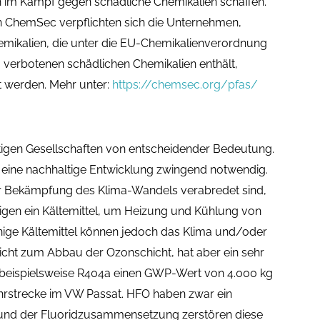
im Kampf gegen schädliche Chemikalien schaffen.
 ChemSec verpflichten sich die Unternehmen,
emikalien, die unter die EU-Chemikalienverordnung
EU verbotenen schädlichen Chemikalien enthält,
nt werden. Mehr unter:
https://chemsec.org/pfas/
tigen Gesellschaften von entscheidender Bedeutung.
 eine nachhaltige Entwicklung zwingend notwendig.
zur Bekämpfung des Klima-Wandels verabredet sind,
tigen ein Kältemittel, um Heizung und Kühlung von
nige Kältemittel können jedoch das Klima und/oder
icht zum Abbau der Ozonschicht, hat aber ein sehr
 beispielsweise R404a einen GWP-Wert von 4.000 kg
hrstrecke im VW Passat. HFO haben zwar ein
rund der Fluoridzusammensetzung zerstören diese