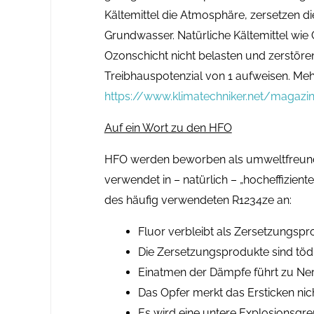
Kältemittel die Atmosphäre, zersetzen 
Grundwasser. Natürliche Kältemittel wie
Ozonschicht nicht belasten und zerstöre
Treibhauspotenzial von 1 aufweisen. Mehr
https://www.klimatechniker.net/magazin
Auf ein Wort zu den HFO
HFO werden beworben als umweltfreundl
verwendet in – natürlich – „hocheffizien
des häufig verwendeten R1234ze an:
Fluor verbleibt als Zersetzungspr
Die Zersetzungsprodukte sind töd
Einatmen der Dämpfe führt zu N
Das Opfer merkt das Ersticken nic
Es wird eine untere Explosionsgr