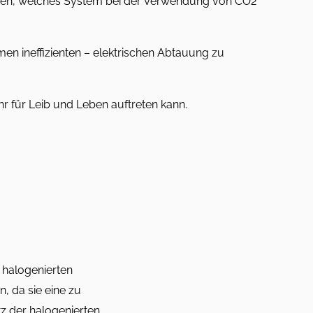
den, welches System bei der Verwendung von CO2
en ineffizienten – elektrischen Abtauung zu
hr für Leib und Leben auftreten kann.
r halogenierten
, da sie eine zu
z der halogenierten