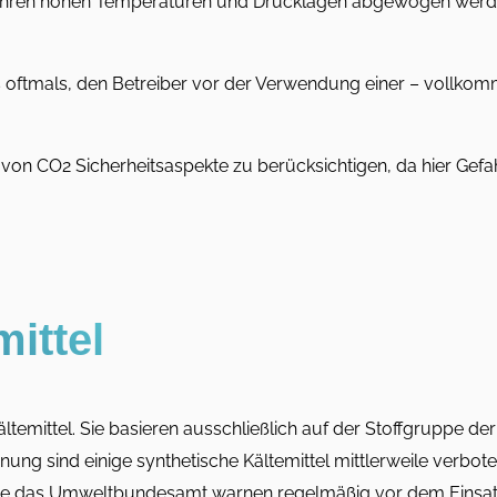
t ihren hohen Temperaturen und Drucklagen abgewogen wer
 oftmals, den Betreiber vor der Verwendung einer – vollkomm
z von CO2 Sicherheitsaspekte zu berücksichtigen, da hier Gefa
ittel
ältemittel. Sie basieren ausschließlich auf der Stoffgruppe de
g sind einige synthetische Kältemittel mittlerweile verboten
 wie das Umweltbundesamt warnen regelmäßig vor dem Einsat