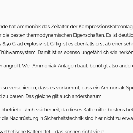
. Linde hat Ammoniak das Zeitalter der Kompressionskälteanla
vor die besten thermodynamischen Eigenschaften. Es ist deutl
50 Grad explosiv ist. Giftig ist es ebenfalls erst ab einer se
Frühwarnsystem. Damit ist es ebenso ungefährlich wie herköm
 angreift. Wer Ammoniak-Anlagen baut, benötigt also andere
o verschieden, dass es vorkommt, dass ein Ammoniak-Speziali
d zu bauen. Das gleiche gilt auch andersherum.
betriebe Rechtssicherheit, da dieses Kältemittel bestens be
die Nachrüstung in Sicherheitstechnik sind hier nicht zu erwa
thetische Kältemittel – das können nicht viele!