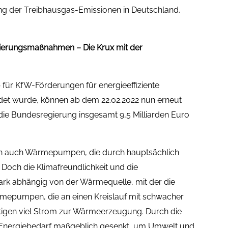
 der Treibhausgas-Emissionen in Deutschland,
nierungsmaßnahmen – Die Krux mit der
ür KfW-Förderungen für energieeffiziente
det wurde, können ab dem 22.02.2022 nun erneut
 die Bundesregierung insgesamt 9,5 Milliarden Euro
len auch Wärmepumpen, die durch hauptsächlich
Doch die Klimafreundlichkeit und die
tark abhängig von der Wärmequelle, mit der die
epumpen, die an einen Kreislauf mit schwacher
igen viel Strom zur Wärmeerzeugung. Durch die
er Energiebedarf maßgeblich gesenkt, um Umwelt und