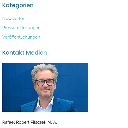
f
c
Kategorien
o
h
r
Newsletter
i
:
v
Pressemitteilungen
Veröffentlichungen
Kontakt Medien
Rafael Robert Pilsczek M. A.