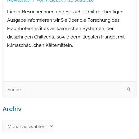
Lieber Besucherinnen und Besucher, mit der heutigen
Ausgabe informieren wir Sie über die Forschung des
Fraunhofer-Instituts an kalorischen Systemen, der
diesjährigen Chillventa sowie dem illegalen Handel mit
klimaschädlichen Kältemitteln.
S
e
a
Archiv
r
c
A
h
r