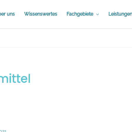
er uns
Wissenswertes
Fachgebiete
Leistunge
mittel
2021