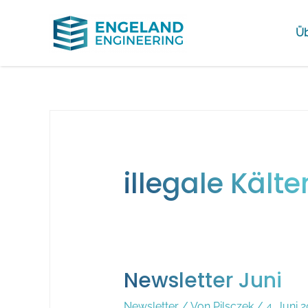
Üb
illegale Kälte
Newsletter Juni
Newsletter
/ Von
Pilsczek
/
4. Juni 