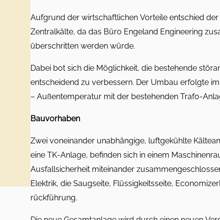
Aufgrund der wirtschaftlichen Vorteile entschied der
Zentralkälte, da das Büro Engeland Engineering zusa
überschritten werden würde.
Dabei bot sich die Möglichkeit, die bestehende störa
entscheidend zu verbessern. Der Umbau erfolgte im 
– Außentemperatur mit der bestehenden Trafo-Anla
Bauvorhaben
Zwei voneinander unabhängige, luftgekühlte Kältean
eine TK-Anlage, befinden sich in einem Maschinenr
Ausfallsicherheit miteinander zusammengeschlossen
Elektrik, die Saugseite, Flüssigkeitsseite, Economiz
rückführung.
Die neue Gesamtanlage wird durch einen neuen Ver