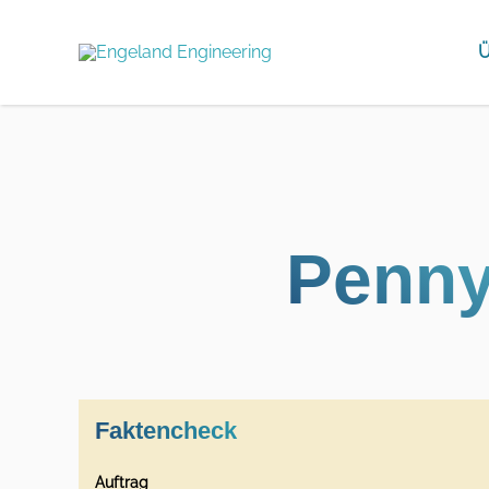
Ü
Penny
Faktencheck
Auftrag